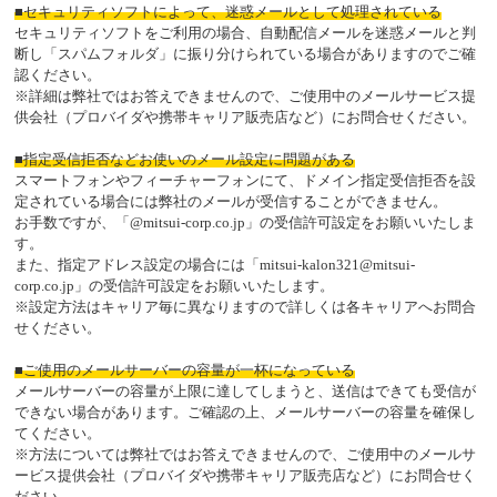
■セキュリティソフトによって、迷惑メールとして処理されている
セキュリティソフトをご利用の場合、自動配信メールを迷惑メールと判
断し「スパムフォルダ」に振り分けられている場合がありますのでご確
認ください。
※詳細は弊社ではお答えできませんので、ご使用中のメールサービス提
供会社（プロバイダや携帯キャリア販売店など）にお問合せください。
■指定受信拒否などお使いのメール設定に問題がある
スマートフォンやフィーチャーフォンにて、ドメイン指定受信拒否を設
定されている場合には弊社のメールが受信することができません。
お手数ですが、「@mitsui-corp.co.jp」の受信許可設定をお願いいたしま
す。
また、指定アドレス設定の場合には「mitsui-kalon321@mitsui-
corp.co.jp」の受信許可設定をお願いいたします。
※設定方法はキャリア毎に異なりますので詳しくは各キャリアへお問合
せください。
■ご使用のメールサーバーの容量が一杯になっている
メールサーバーの容量が上限に達してしまうと、送信はできても受信が
できない場合があります。ご確認の上、メールサーバーの容量を確保し
てください。
※方法については弊社ではお答えできませんので、ご使用中のメールサ
ービス提供会社（プロバイダや携帯キャリア販売店など）にお問合せく
ださい。