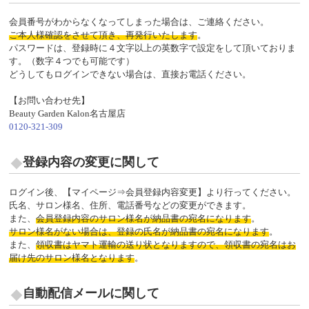
会員番号がわからなくなってしまった場合は、ご連絡ください。
ご本人様確認をさせて頂き、再発行いたします
。
パスワードは、登録時に４文字以上の英数字で設定をして頂いておりま
す。（数字４つでも可能です）
どうしてもログインできない場合は、直接お電話ください。
【お問い合わせ先】
Beauty Garden Kalon名古屋店
0120-321-309
登録内容の変更に関して
ログイン後、【マイページ⇒会員登録内容変更】より行ってください。
氏名、サロン様名、住所、電話番号などの変更ができます。
また、
会員登録内容のサロン様名が納品書の宛名になります
。
サロン様名がない場合は、登録の氏名が納品書の宛名になります
。
また、
領収書はヤマト運輸の送り状となりますので、領収書の宛名はお
届け先のサロン様名となります
。
自動配信メールに関して