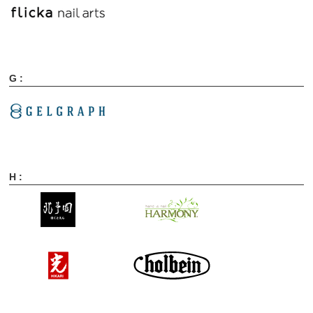
G :
H :