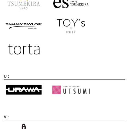
U :
V :