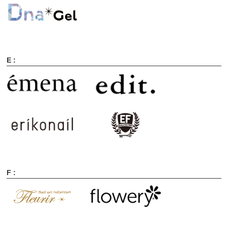
E :
F :