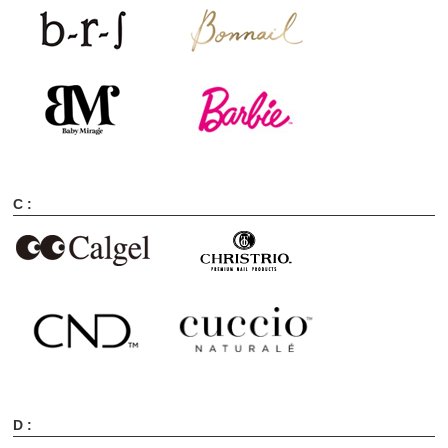
C :
D :