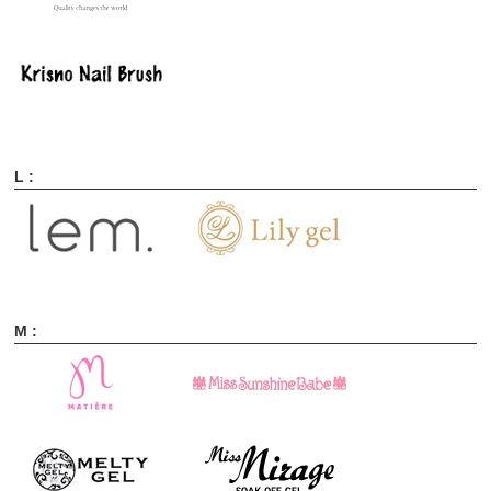
L :
M :