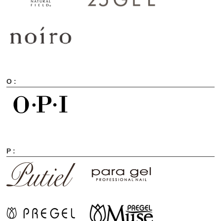
O :
P :