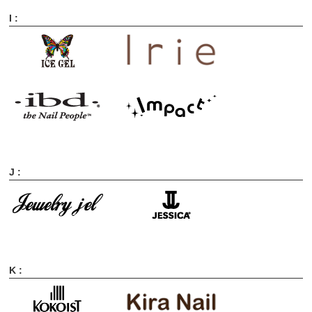
I :
J :
K :