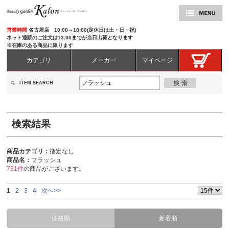
営業時間
名古屋店 10:00～18:00(定休日は土・日・祝)
ネット通販のご注文は13:00までが当日出荷となります
※在庫のある商品に限ります
カテゴリ
メーカー
マイページ
ITEM SEARCH
検索結果
商品カテゴリ：
指定なし
商品名：
フラッシュ
731件
の商品がございます。
1
2
3
4
次へ>>
価格順
新着順