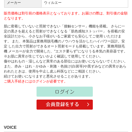
メーカー
ウィルエー
販売価格は割引前の価格表示となっております。お届けの際は、割引後の金額
となります。
肌に密着していないと照射できない「接触センサー」機能を搭載。 さらに一
定の黒さを超えると照射ができなくなる「肌色感知ストッパー」 を搭載の安
全設計だから、小さなお子様がいるご家庭でも安心してご使用 いただけま
す。 また、本製品は業務用脱毛機のノウハウを活かしたハイパワー設計。安
定 した出力で照射ができるオート照射モードも搭載しています。業務用脱毛
機 メーカーが全力で開発した、“エステ要らず”になりうる本気の美容器です。
※お肌に異常が生じてないかよく確認して使用してください。
傷やはれもの・湿しんなど異常のある部位にはお使いにならないでください。
また、赤み・はれ・かゆみ・刺激・色抜け(白斑等)や黒ずみなどの異常があら
われたときは、使用を中止し皮ふ科医などにご相談ください。
続けてお使いになりますと悪化させることがあります。
ご購入手続きにはログインが必要です。
VOICE