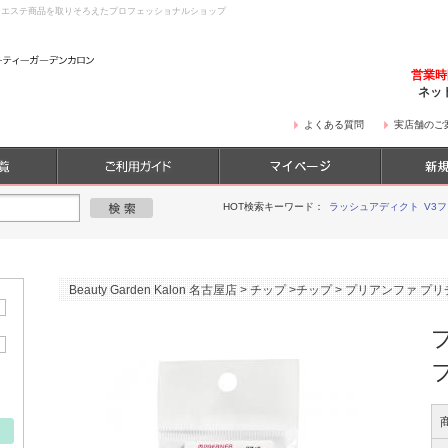
・エステ商品を取りそろえたプロフェッショナルショップ
営業
ネッ
よくある質問
実店舗のご
HOT検索キーワード：
ラッシュアディクト
V3
Beauty Garden Kalon 名古屋店
>
チップ
>
チップ
>
プリアンファ プリ