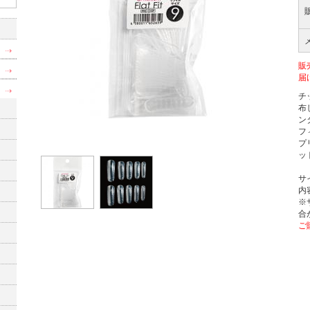
販
届
チ
布
ン
フ
プ
ッ
サ
内
※
合
ご