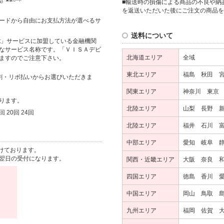
■輸送時の損傷による商品の不良や納
を返送いただいた後にご注文の商品を
ードから自由にお支払方法が選べるサ
送料について
it」サービスに加盟している金融機関
なサービス名称です。「ＶＩＳＡデビ
北海道エリア
全域
ますのでご注意下さい。
東北エリア
福島 秋田 
割・リボ払いからお選びいただきま
関東エリア
神奈川 東京
ります。
北陸エリア
山梨 長野 
回 20回 24回
北陸エリア
福井 石川 
中部エリア
愛知 岐阜 
けております。
翌日の受付になります。
関西・近畿エリア
大阪 奈良 
四国エリア
徳島 香川 
中国エリア
岡山 鳥取 
九州エリア
福岡 佐賀 