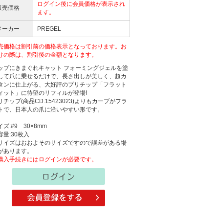
ログイン後に会員価格が表示され
販売価格
ます。
メーカー
PREGEL
売価格は割引前の価格表示となっております。お
けの際は、割引後の金額となります。
ップにきまぐれキャット フォーミングジェルを塗
して爪に乗せるだけで、長さ出しが美しく、超カ
タンに仕上がる、大好評のプリチップ「フラット
ィット」に待望のリフィルが登場!
リチップ(商品CD:15423023)よりもカーブがフラ
トで、日本人の爪に沿いやすい形です。
イズ:#9 30×8mm
容量:30枚入
サイズはおおよそのサイズですので誤差がある場
があります。
購入手続きにはログインが必要です。