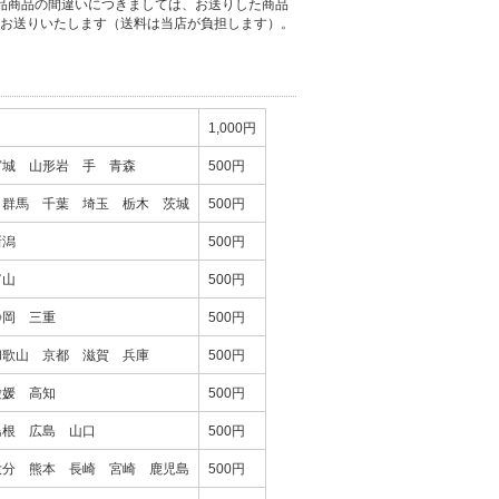
品商品の間違いにつきましては、お送りした商品
お送りいたします（送料は当店が負担します）。
1,000円
宮城 山形岩 手 青森
500円
 群馬 千葉 埼玉 栃木 茨城
500円
新潟
500円
富山
500円
静岡 三重
500円
和歌山 京都 滋賀 兵庫
500円
愛媛 高知
500円
島根 広島 山口
500円
大分 熊本 長崎 宮崎 鹿児島
500円