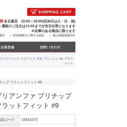
時間
名古屋店 10:00～18:00(定休日は土・日・祝)
ト通販のご注文は13:00までが当日出荷となります
※在庫のある商品に限ります
案内
特定商取引に関する表記
個人情報保護方針
ファンデーション
キヌージョ
水光
フラッシュ
Irie
グロー
パック
チップ フラットフィット #9
プリアンファ プリチップ
フラットフィット #9
商品コード
15431073