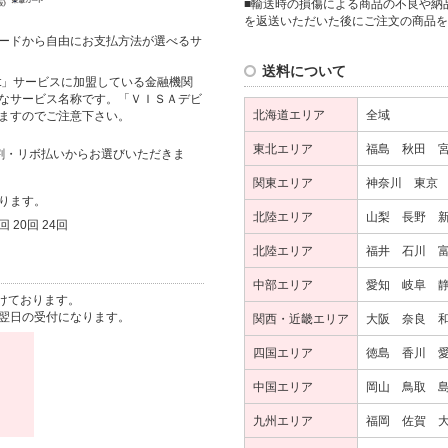
■輸送時の損傷による商品の不良や納
を返送いただいた後にご注文の商品を
ードから自由にお支払方法が選べるサ
送料について
it」サービスに加盟している金融機関
なサービス名称です。「ＶＩＳＡデビ
北海道エリア
全域
ますのでご注意下さい。
東北エリア
福島 秋田 
割・リボ払いからお選びいただきま
関東エリア
神奈川 東京
ります。
北陸エリア
山梨 長野 
回 20回 24回
北陸エリア
福井 石川 
中部エリア
愛知 岐阜 
けております。
翌日の受付になります。
関西・近畿エリア
大阪 奈良 
四国エリア
徳島 香川 
中国エリア
岡山 鳥取 
九州エリア
福岡 佐賀 