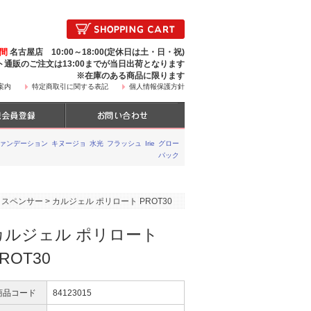
時間
名古屋店 10:00～18:00(定休日は土・日・祝)
ト通販のご注文は13:00までが当日出荷となります
※在庫のある商品に限ります
案内
特定商取引に関する表記
個人情報保護方針
ファンデーション
キヌージョ
水光
フラッシュ
Irie
グロー
パック
ィスペンサー
>
カルジェル ポリロート PROT30
カルジェル ポリロート
ROT30
商品コード
84123015