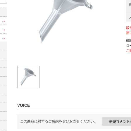
販
届
6
ロ
ご
VOICE
この商品に対するご感想をぜひお寄せください。