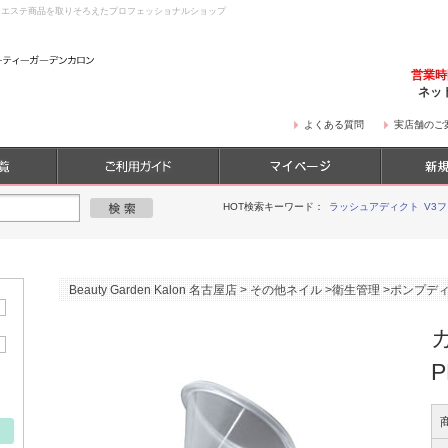
・エステ商品を取りそろえたプロフェッショナルショップ
営業
ネッ
よくある質問
実店舗のご
HOT検索キーワード：
ラッシュアディクト
V3
Beauty Garden Kalon 名古屋店
>
その他ネイル
>
衛生管理
>
ポンプデ
P