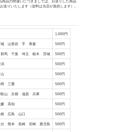
品商品の間違いにつきましては、お送りした商品
お送りいたします（送料は当店が負担します）。
1,000円
宮城 山形岩 手 青森
500円
 群馬 千葉 埼玉 栃木 茨城
500円
新潟
500円
富山
500円
静岡 三重
500円
和歌山 京都 滋賀 兵庫
500円
愛媛 高知
500円
島根 広島 山口
500円
大分 熊本 長崎 宮崎 鹿児島
500円