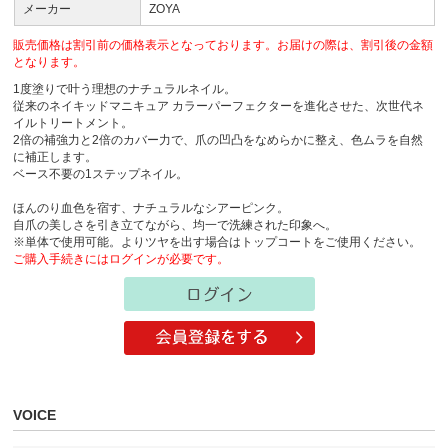
メーカー
ZOYA
販売価格は割引前の価格表示となっております。お届けの際は、割引後の金額
となります。
1度塗りで叶う理想のナチュラルネイル。
従来のネイキッドマニキュア カラーパーフェクターを進化させた、次世代ネ
イルトリートメント。
2倍の補強力と2倍のカバー力で、爪の凹凸をなめらかに整え、色ムラを自然
に補正します。
ベース不要の1ステップネイル。
ほんのり血色を宿す、ナチュラルなシアーピンク。
自爪の美しさを引き立てながら、均一で洗練された印象へ。
※単体で使用可能。よりツヤを出す場合はトップコートをご使用ください。
ご購入手続きにはログインが必要です。
VOICE