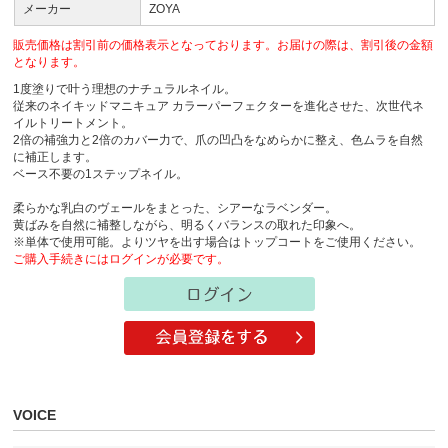
メーカー
ZOYA
販売価格は割引前の価格表示となっております。お届けの際は、割引後の金額
となります。
1度塗りで叶う理想のナチュラルネイル。
従来のネイキッドマニキュア カラーパーフェクターを進化させた、次世代ネ
イルトリートメント。
2倍の補強力と2倍のカバー力で、爪の凹凸をなめらかに整え、色ムラを自然
に補正します。
ベース不要の1ステップネイル。
柔らかな乳白のヴェールをまとった、シアーなラベンダー。
黄ばみを自然に補整しながら、明るくバランスの取れた印象へ。
※単体で使用可能。よりツヤを出す場合はトップコートをご使用ください。
ご購入手続きにはログインが必要です。
VOICE