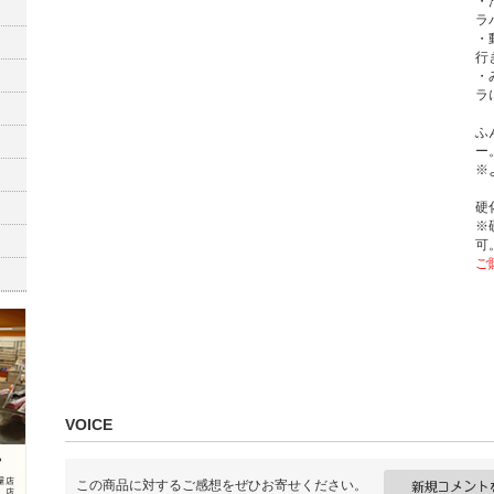
・
ラ
・
行
・
ラ
ふ
ー
※
硬化
※
可
ご
VOICE
この商品に対するご感想をぜひお寄せください。