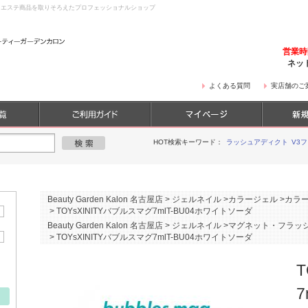
・エステ商品を取りそろえたプロフェッショナルショップ
営業
ネッ
よくある質問
実店舗のご
HOT検索キーワード：
ラッシュアディクト
V3
Beauty Garden Kalon 名古屋店
>
ジェルネイル
>
カラージェル
>
カラー
>
TOYsXINITYバブルスマグ7mlT-BU04ホワイトソーダ
Beauty Garden Kalon 名古屋店
>
ジェルネイル
>
マグネット・フラッ
>
TOYsXINITYバブルスマグ7mlT-BU04ホワイトソーダ