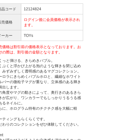
商品コード
12124824
ログイン後に会員価格が表示され
販売価格
ます。
メーカー
TOYs
売価格は割引前の価格表示となっております。お
けの際は、割引後の金額となります。
くっと弾ける、きらめきバブル。
くぷくと浮かび上がる泡のような輝きを閉じ込め
、みずみずしく透明感のあるマグコレクション。
ーロラにきらめくバブルホロと、繊細なホワイト
ルバーの微粒子マグが重なり、立体感のある輝き
演出します。
の角度やマグの動きによって、奥行きのあるきら
きが広がり、ワンカラーでもしっかりうるうる感
あるネイルに。
らに、ホログラム特有のチクチク感を大幅に軽
。
ーティングもらくらくです。
だわりのコレクションをぜひ体験してください。
nt