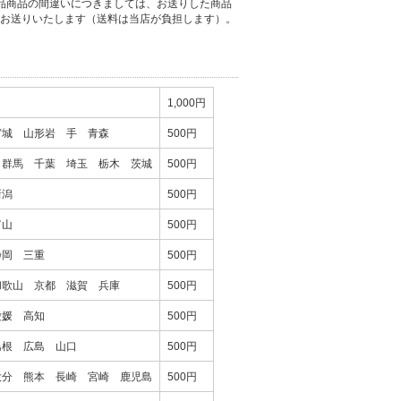
品商品の間違いにつきましては、お送りした商品
お送りいたします（送料は当店が負担します）。
1,000円
宮城 山形岩 手 青森
500円
 群馬 千葉 埼玉 栃木 茨城
500円
新潟
500円
富山
500円
静岡 三重
500円
和歌山 京都 滋賀 兵庫
500円
愛媛 高知
500円
島根 広島 山口
500円
大分 熊本 長崎 宮崎 鹿児島
500円