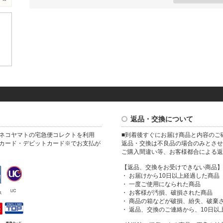
返品・交換について
ネコヤマトの宅急便コレクトを利用
■到着後すぐにお届け商品と内容のご
カード・デビットカード※でお支払が
返品・交換は不良品の場合のみとさせ
ご購入間違い等、お客様都合による返
【返品、交換をお受けできない商品】
・ お届けから10日以上経過した商品
・ 一度ご使用になられた商品
・ お客様が汚損、破損された商品
・ 商品の箱などが破損、紛失、破棄
・ 返品、交換のご連絡から、10日