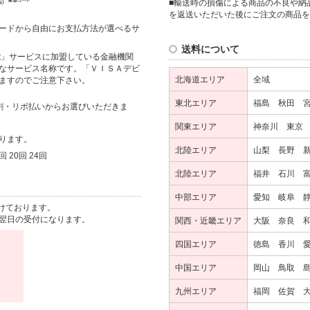
■輸送時の損傷による商品の不良や納
を返送いただいた後にご注文の商品を
ードから自由にお支払方法が選べるサ
送料について
it」サービスに加盟している金融機関
なサービス名称です。「ＶＩＳＡデビ
北海道エリア
全域
ますのでご注意下さい。
東北エリア
福島 秋田 
割・リボ払いからお選びいただきま
関東エリア
神奈川 東京
ります。
北陸エリア
山梨 長野 
回 20回 24回
北陸エリア
福井 石川 
中部エリア
愛知 岐阜 
けております。
翌日の受付になります。
関西・近畿エリア
大阪 奈良 
四国エリア
徳島 香川 
中国エリア
岡山 鳥取 
九州エリア
福岡 佐賀 