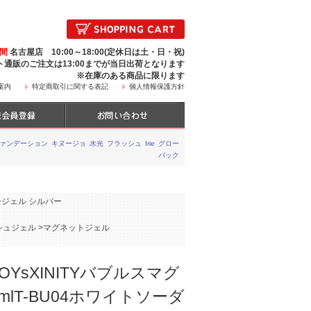
時間
名古屋店 10:00～18:00(定休日は土・日・祝)
ト通販のご注文は13:00までが当日出荷となります
※在庫のある商品に限ります
案内
特定商取引に関する表記
個人情報保護方針
ファンデーション
キヌージョ
水光
フラッシュ
Irie
グロー
パック
ジェル シルバー
シュジェル
>
マグネットジェル
TOYsXINITYバブルスマグ
7mlT-BU04ホワイトソーダ