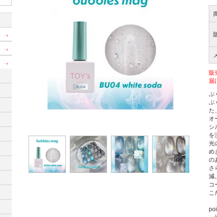
販
届
ぷ
ぷ
た
オ
シ
を
光
め
の
さ
減
コ
こ
poi