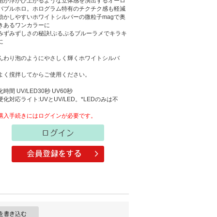
泡が浮かび上がるような立体感を演出するオーロ
バブルホロ。ホログラム特有のチクチク感も軽減
動かしやすいホワイトシルバーの微粒子magで奥
きあるワンカラーに
みずみずしさの秘訣!ぷるぷるブルーラメでキラキ
に
んわり泡のようにやさしく輝くホワイトシルバ
。
よく撹拌してからご使用ください。
時間 UV/LED30秒 UV60秒
硬化対応ライト:UVとUV/LED。*LEDのみは不
。
購入手続きにはログインが必要です。