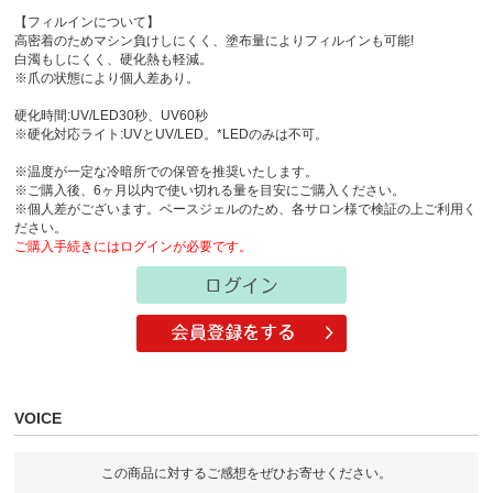
【フィルインについて】
高密着のためマシン負けしにくく、塗布量によりフィルインも可能!
白濁もしにくく、硬化熱も軽減。
※爪の状態により個人差あり。
硬化時間:UV/LED30秒、UV60秒
※硬化対応ライト:UVとUV/LED。*LEDのみは不可。
※温度が一定な冷暗所での保管を推奨いたします。
※ご購入後、6ヶ月以内で使い切れる量を目安にご購入ください。
※個人差がございます。ベースジェルのため、各サロン様で検証の上ご利用く
ださい。
ご購入手続きにはログインが必要です。
VOICE
この商品に対するご感想をぜひお寄せください。