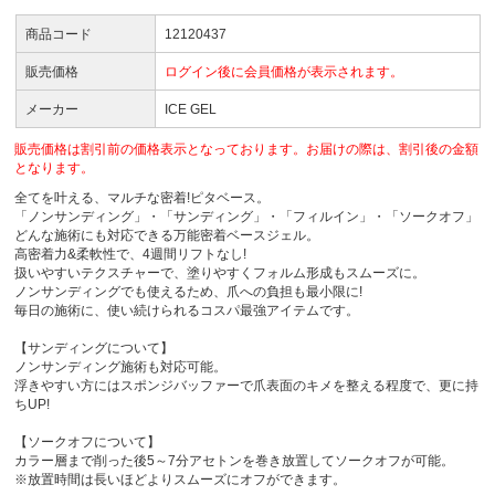
商品コード
12120437
販売価格
ログイン後に会員価格が表示されます。
メーカー
ICE GEL
販売価格は割引前の価格表示となっております。お届けの際は、割引後の金額
となります。
全てを叶える、マルチな密着!ピタベース。
「ノンサンディング」・「サンディング」・「フィルイン」・「ソークオフ」
どんな施術にも対応できる万能密着ベースジェル。
高密着力&柔軟性で、4週間リフトなし!
扱いやすいテクスチャーで、塗りやすくフォルム形成もスムーズに。
ノンサンディングでも使えるため、爪への負担も最小限に!
毎日の施術に、使い続けられるコスパ最強アイテムです。
【サンディングについて】
ノンサンディング施術も対応可能。
浮きやすい方にはスポンジバッファーで爪表面のキメを整える程度で、更に持
ちUP!
【ソークオフについて】
カラー層まで削った後5～7分アセトンを巻き放置してソークオフが可能。
※放置時間は長いほどよりスムーズにオフができます。