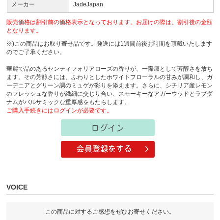
メーカー
JadeJapan
販売価格は割引前の価格表示となっております。お届けの際は、割引後の金額
となります。
※)この商品はお取り寄せ品です。発送には1週間前後お時間を頂戴いたします
のでご了承ください。
華麗で品のあるセンティフォリアローズの香りが、一際凛として芳醇さを放ち
ます。その芳醇さには、ふわりとしたホワイトフローラルの甘みが調和し、ガ
ーデニアとグリーン調のミュゲが彩りを添えます。さらに、シチリア産レモン
のフレッシュな香りが繊細に交じり合い、スモーキーなアガーウッドとラブダ
ナムがバルサミックな重厚感をもたらします。
ご購入手続きにはログインが必要です。
VOICE
この商品に対するご感想をぜひお寄せください。