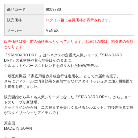
商品コード
9008780
販売価格
ログイン後に会員価格が表示されます。
メーカー
VENEX
販売価格は割引前の価格表示となっております。お届けの際は、割引後の金額
となります。
「STANDARD DRY+」はベネクスの定番大人気シリーズ「STANDARD
DRY」の素材感や着心地等はそのままに、
シルエットやパーツにトレンドを取り入れたNEWモデル。
一般医療機器 「家庭用遠赤外線血行促進用衣」 としての届出も完了、
さらにディテールに消臭効果を追加するなどスタイリッシュさに加え機能面で
も進化を遂げました。
販売開始から早くも人気シリーズになった「STANDARD DRY+」からショー
トスリーブが新登場。
ネックラインから肩、二の腕までを美しく見せるシルエット、前後差ある丈感
がスタイリッシュなアイテムです。
原産国
MADE IN JAPAN