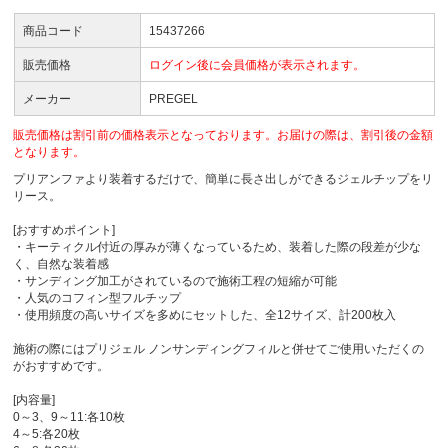
商品コード
15437266
販売価格
ログイン後に会員価格が表示されます。
メーカー
PREGEL
販売価格は割引前の価格表示となっております。お届けの際は、割引後の金額
となります。
プリアンファより装着するだけで、簡単に長さ出しができるジェルチップをリ
リース。
[おすすめポイント]
・キーティクル付近の厚みが薄くなっているため、装着した際の段差が少な
く、自然な装着感
・サンディング加工がされているので施術工程の短縮が可能
・人気のコフィン型フルチップ
・使用頻度の高いサイズを多めにセットした、全12サイズ、計200枚入
施術の際にはプリジェル ノンサンディングフィルと併せてご使用いただくの
がおすすめです。
[内容量]
0～3、9～11:各10枚
4～5:各20枚