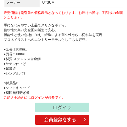
メーカー
UTSUMI
販売価格は割引前の価格表示となっております。お届けの際は、割引後の金額
となります。
手になじみやすい上品でスリムなボディ。
信頼性の高い完全国内製造で安心。
機能性と使い心地に加え、鍛造による耐久性や鋭い切れ味を実現。
プロネイリストへのエントリーモデルとしても大好評。
●全長:110mm±
●刃長:5.0mm±
●材質:ステンレス合金鋼
●サテン仕上げ
●超鍛造
●シングルバネ
<付属品>
●ソフトキャップ
●初回無料研ぎ券
ご購入手続きにはログインが必要です。