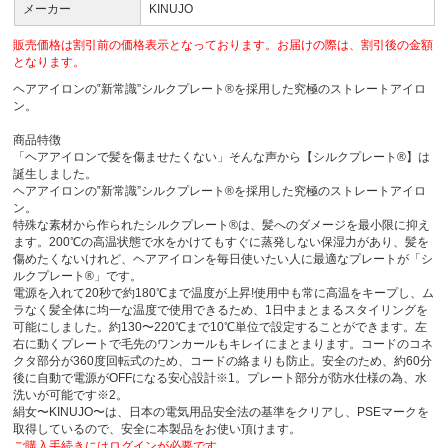
メーカー
KINUJO
販売価格は割引前の価格表示となっております。お届けの際は、割引後の金額
となります。
ヘアアイロンの‟新常識”シルクプレート®を採用した究極のストレートアイロ
ン。
商品特徴
「ヘアアイロンで髪を傷ませたくない」そんな声から【シルクプレート®】は
誕生しました。
ヘアアイロンの‟新常識”シルクプレート®を採用した究極のストレートアイロ
ン。
特殊な素材から作られたシルクプレート®は、髪へのダメージを最小限に抑え
ます。200℃の高温状態で水をかけてもすぐに蒸発しない保湿力があり、髪を
傷めたくないけれど、ヘアアイロンを毎日使いたい人に最適なプレートが「シ
ルクプレート®」です。
電源を入れて20秒で約180℃まで温度が上昇!使用中も常に高温をキープし、ム
ラなく髪全体に均一な温度で使用できるため、1日中まとまるスタイリングを
可能にしました。約130〜220℃まで10℃単位で設定することができます。左
右に動くプレートで毛先のワンカールもキレイにまとまります。コードのコネ
クタ部分が360度回転式のため、コードの絡まりも防止。安全のため、約60分
後に自動で電源がOFFになる安心設計※1。プレート部分が防水仕様の為、水
洗いが可能です※2。
絹女〜KINUJO〜は、日本の電気用品安全法の基準をクリアし、PSEマークを
取得しているので、安全に本製品をお使い頂けます。
ご購入手続きにはログインが必要です。