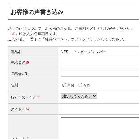
お客様の声書き込み
以下の商品について、お客様のご意見、ご感想をどしどしお寄せください。
「
※
」印は入力必須項目です。
ご入力後、一番下の「確認ページへ」ボタンをクリックしてください。
商品名
NFS フィンガーディッパー
投稿者名
※
投稿者URL
性別
男性
女性
おすすめレベル
※
タイトル
※
コメント
※