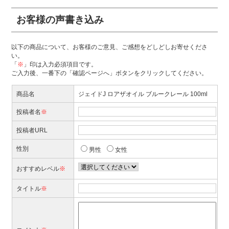
お客様の声書き込み
以下の商品について、お客様のご意見、ご感想をどしどしお寄せくださ
い。
「
※
」印は入力必須項目です。
ご入力後、一番下の「確認ページへ」ボタンをクリックしてください。
商品名
ジェイドJ ロアザオイル ブルークレール 100ml
投稿者名
※
投稿者URL
性別
男性
女性
おすすめレベル
※
タイトル
※